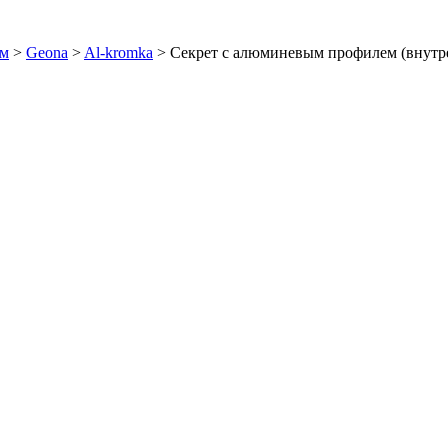
ем
>
Geona
>
Al-kromka
>
Секрет с алюминевым профилем (внутр