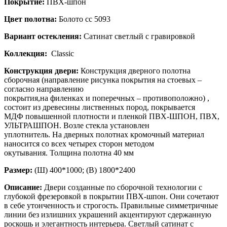
Покрытие:
ПВХ-шпон
Цвет полотна:
Болото сс 5093
Вариант остекления:
Сатинат светлый с гравировкой
Коллекция:
Classic
Конструкция двери:
Конструкция дверного полотна
сборочная (направление рисунка покрытия на стоевых –
согласно направлению
покрытия,на филенках и поперечных – противоположно) ,
состоит из древесины лиственных пород, покрывается
МДФ повышенной плотности и пленкой ПВХ-ШПОН, ПВХ,
УЛЬТРАШПОН. Возле стекла установлен
уплотнитель. На дверных полотнах кромочный материал
наносится со всех четырех сторон методом
окутывания. Толщина полотна 40 мм
Размер:
(Ш) 400*1000; (В) 1800*2400
Описание:
Двери созданные по сборочной технологии с
глубокой фрезеровкой в покрытии ПВХ-шпон. Они сочетают
в себе утонченность и строгость. Правильные симметричные
линии без излишних украшений акцентируют сдержанную
роскошь и элегантность интерьера. Светлый сатинат с