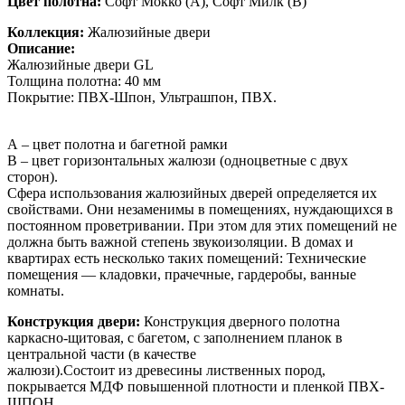
Цвет полотна:
Софт Мокко (А), Софт Милк (В)
Коллекция:
Жалюзийные двери
Описание:
Жалюзийные двери GL
Толщина полотна: 40 мм
Покрытие: ПВХ-Шпон, Ультрашпон, ПВХ.
А – цвет полотна и багетной рамки
В – цвет горизонтальных жалюзи (одноцветные с двух
сторон).
Сфера использования жалюзийных дверей определяется их
свойствами. Они незаменимы в помещениях, нуждающихся в
постоянном проветривании. При этом для этих помещений не
должна быть важной степень звукоизоляции. В домах и
квартирах есть несколько таких помещений: Технические
помещения — кладовки, прачечные, гардеробы, ванные
комнаты.
Конструкция двери:
Конструкция дверного полотна
каркасно-щитовая, с багетом, с заполнением планок в
центральной части (в качестве
жалюзи).Состоит из древесины лиственных пород,
покрывается МДФ повышенной плотности и пленкой ПВХ-
ШПОН,